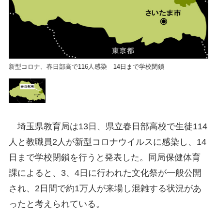
新型コロナ、春日部高で116人感染 14日まで学校閉鎖
新
埼玉県教育局は13日、県立春日部高校で生徒114
人と教職員2人が新型コロナウイルスに感染し、14
日まで学校閉鎖を行うと発表した。同局保健体育
課によると、3、4日に行われた文化祭が一般公開
され、2日間で約1万人が来場し混雑する状況があ
ったと考えられている。