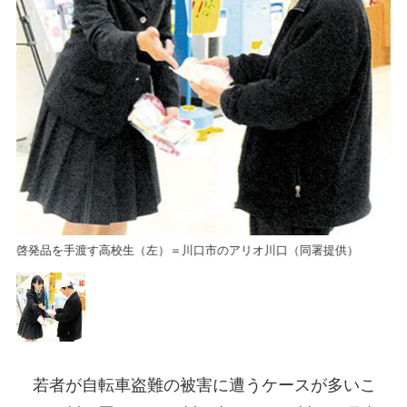
啓発品を手渡す高校生（左）＝川口市のアリオ川口（同署提供）
啓
若者が自転車盗難の被害に遭うケースが多いこ