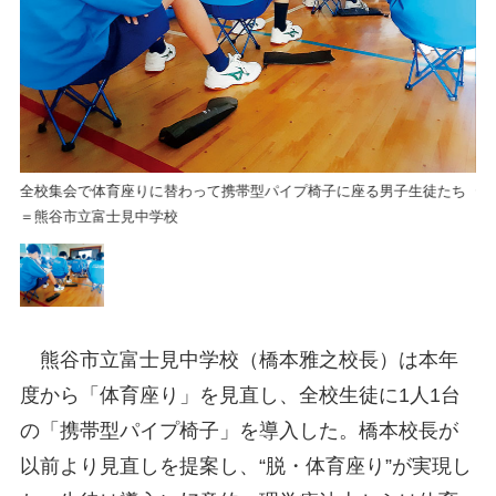
ち
全校集会で体育座りに替わって携帯型パイプ椅子に座る男子生徒たち
全
＝熊谷市立富士見中学校
＝
熊谷市立富士見中学校（橋本雅之校長）は本年
度から「体育座り」を見直し、全校生徒に1人1台
の「携帯型パイプ椅子」を導入した。橋本校長が
以前より見直しを提案し、“脱・体育座り”が実現し