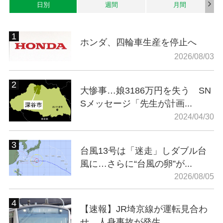
日別
週間
月間
ホンダ、四輪車生産を停止へ
2026/08/03
大惨事…娘3186万円を失う SN
Sメッセージ「先生が計画...
2024/04/30
台風13号は「迷走」しダブル台
風に…さらに“台風の卵”が...
2026/08/05
【速報】JR埼京線が運転見合わ
せ 人身事故が発生