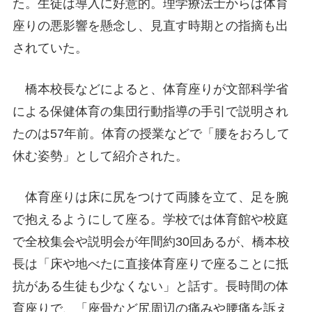
た。生徒は導入に好意的。理学療法士からは体育
座りの悪影響を懸念し、見直す時期との指摘も出
されていた。
橋本校長などによると、体育座りが文部科学省
による保健体育の集団行動指導の手引で説明され
たのは57年前。体育の授業などで「腰をおろして
休む姿勢」として紹介された。
体育座りは床に尻をつけて両膝を立て、足を腕
で抱えるようにして座る。学校では体育館や校庭
で全校集会や説明会が年間約30回あるが、橋本校
長は「床や地べたに直接体育座りで座ることに抵
抗がある生徒も少なくない」と話す。長時間の体
育座りで、「座骨など尻周辺の痛みや腰痛を訴え