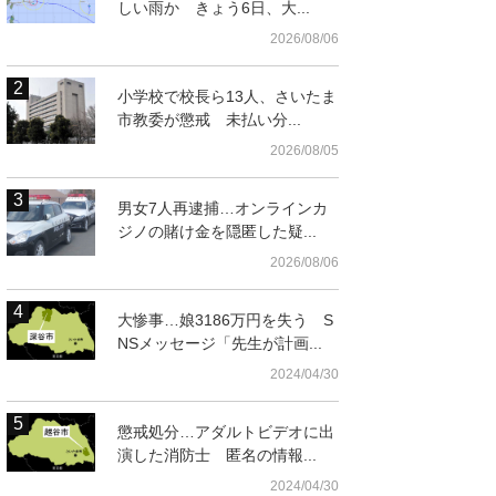
しい雨か きょう6日、大...
2026/08/06
小学校で校長ら13人、さいたま
市教委が懲戒 未払い分...
2026/08/05
男女7人再逮捕…オンラインカ
ジノの賭け金を隠匿した疑...
2026/08/06
大惨事…娘3186万円を失う S
NSメッセージ「先生が計画...
2024/04/30
懲戒処分…アダルトビデオに出
演した消防士 匿名の情報...
2024/04/30