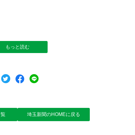
「ラグビーボールのみそぱんベーゴー」をPRする
臼杵健さん＝熊谷市筑波のウスキングベーグル
もっと読む
ツイート
シェア
シェア
一覧
埼玉新聞のHOMEに戻る