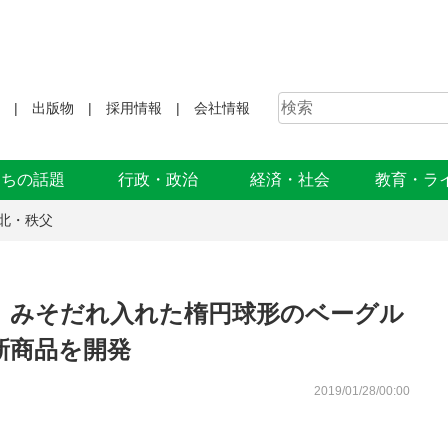
出版物
採用情報
会社情報
まちの話題
行政・政治
経済・社会
教育・ラ
北・秩父
 みそだれ入れた楕円球形のベーグル
新商品を開発
2019/01/28/00:00