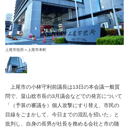
上尾市役所＝上尾市本町
上
上尾市の小林守利前議長は13日の本会議一般質
問で、畠山稔市長の3月議会などでの発言について
「（予算の審議を）個人攻撃にすり替え、市民の
目線をごまかして、今日までの混乱を招いた」と
批判し、自身の長男が社長を務める会社と市の随