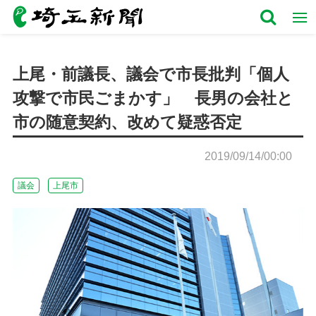
上尾・前議長、議会で市長批判「個人
攻撃で市民ごまかす」 長男の会社と
市の随意契約、改めて疑惑否定
2019/09/14/00:00
議会
上尾市