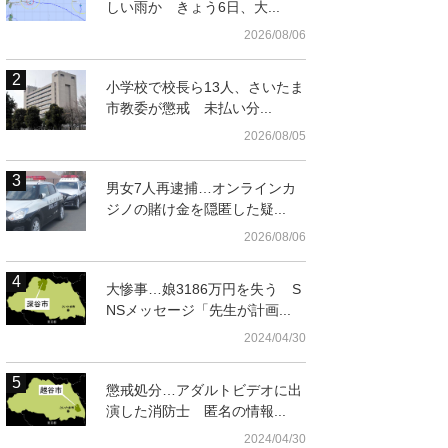
しい雨か きょう6日、大...
2026/08/06
小学校で校長ら13人、さいたま
市教委が懲戒 未払い分...
2026/08/05
男女7人再逮捕…オンラインカ
t
ジノの賭け金を隠匿した疑...
2026/08/06
大惨事…娘3186万円を失う S
NSメッセージ「先生が計画...
2024/04/30
懲戒処分…アダルトビデオに出
演した消防士 匿名の情報...
容疑 外国籍男を逮捕＝八潮市
2024/04/30