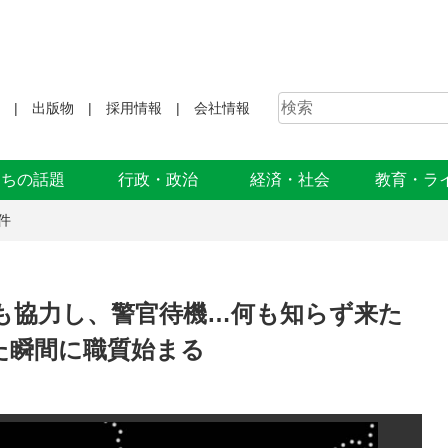
出版物
採用情報
会社情報
まちの話題
行政・政治
経済・社会
教育・ラ
件
も協力し、警官待機…何も知らず来た
た瞬間に職質始まる