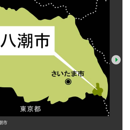
Nex
潮市
詐欺未遂