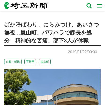
ばか呼ばわり、にらみつけ、あいさつ
無視…嵐山町、パワハラで課長を処
分 精神的な苦痛、部下3人が休職
2019/01/22/00:00
市政・町政
不祥事
嵐山町