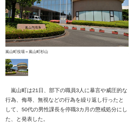
嵐山町役場＝嵐山町杉山
嵐
嵐山町は21日、部下の職員3人に暴言や威圧的な
行為、侮辱、無視などの行為を繰り返し行ったと
して、50代の男性課長を停職3カ月の懲戒処分にし
た、と発表した。