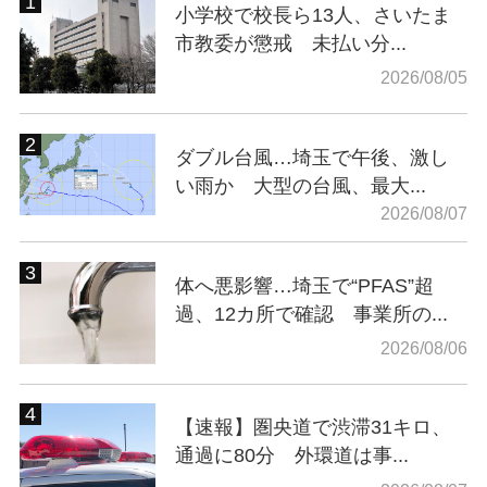
小学校で校長ら13人、さいたま
市教委が懲戒 未払い分...
2026/08/05
ダブル台風…埼玉で午後、激し
い雨か 大型の台風、最大...
2026/08/07
体へ悪影響…埼玉で“PFAS”超
過、12カ所で確認 事業所の...
2026/08/06
【速報】圏央道で渋滞31キロ、
通過に80分 外環道は事...