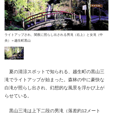
ライトアップされ、闇夜に照らし出される男滝（右上）と女滝（中
ラ
央）＝越生町黒山
央
夏の清涼スポットで知られる、越生町の黒山三
滝でライトアップが始まった。森林の中に豪快な
白滝が照らし出され、幻想的な風景を浮かび上が
らせている。
黒山三滝は上下二段の男滝（落差約12メート