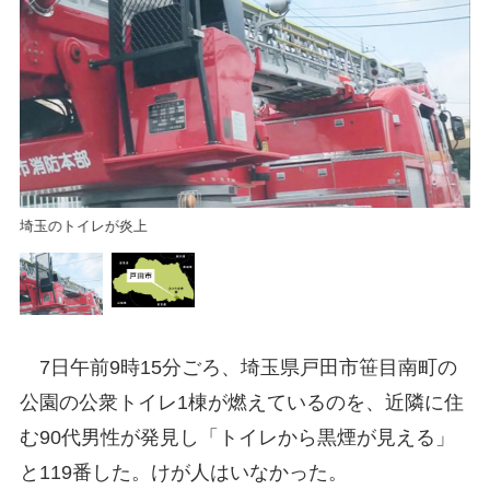
戸
埼玉のトイレが炎上
7日午前9時15分ごろ、埼玉県戸田市笹目南町の
公園の公衆トイレ1棟が燃えているのを、近隣に住
む90代男性が発見し「トイレから黒煙が見える」
と119番した。けが人はいなかった。