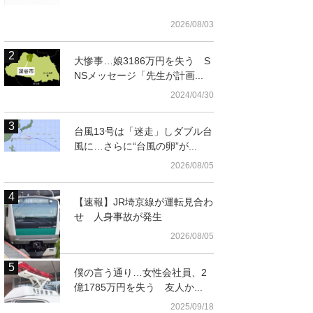
2026/08/03
大惨事…娘3186万円を失う S
NSメッセージ「先生が計画...
2024/04/30
台風13号は「迷走」しダブル台
風に…さらに“台風の卵”が...
2026/08/05
【速報】JR埼京線が運転見合わ
せ 人身事故が発生
2026/08/05
僕の言う通り…女性会社員、2
億1785万円を失う 友人か...
2025/09/18