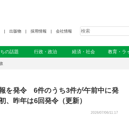
出版物
採用情報
会社情報
まちの話題
行政・政治
経済・社会
教育・ラ
故
報を発令 6件のうち3件が午前中に発
初、昨年は6回発令（更新）
2026/07/06/11:17