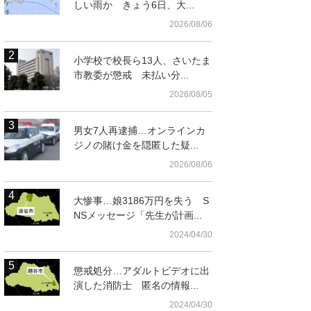
しい雨か きょう6日、大...
2026/08/06
小学校で校長ら13人、さいたま
市教委が懲戒 未払い分...
2026/08/05
男女7人再逮捕…オンラインカ
ジノの賭け金を隠匿した疑...
2026/08/06
大惨事…娘3186万円を失う S
t
NSメッセージ「先生が計画...
2024/04/30
懲戒処分…アダルトビデオに出
演した消防士 匿名の情報...
2024/04/30