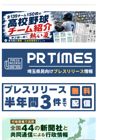
搬送される小学生ひき逃げ事件で逃走した車＝2025年5月15日