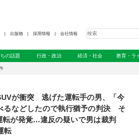
出版物
採用情報
会社情報
まちの話題
行政・政治
経済・社会
教育・ラ
件
SUVが衝突 逃げた運転手の男、「今
べるなどしたので執行猶予の判決 そ
運転が発覚…違反の疑いで男は裁判
運転