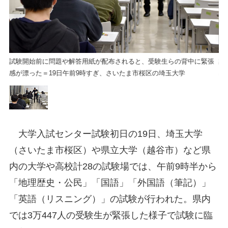
張
試験開始前に問題や解答用紙が配布されると、受験生らの背中に緊張
試
感が漂った＝19日午前9時すぎ、さいたま市桜区の埼玉大学
感
大学入試センター試験初日の19日、埼玉大学
（さいたま市桜区）や県立大学（越谷市）など県
内の大学や高校計28の試験場では、午前9時半から
「地理歴史・公民」「国語」「外国語（筆記）」
「英語（リスニング）」の試験が行われた。県内
では3万447人の受験生が緊張した様子で試験に臨