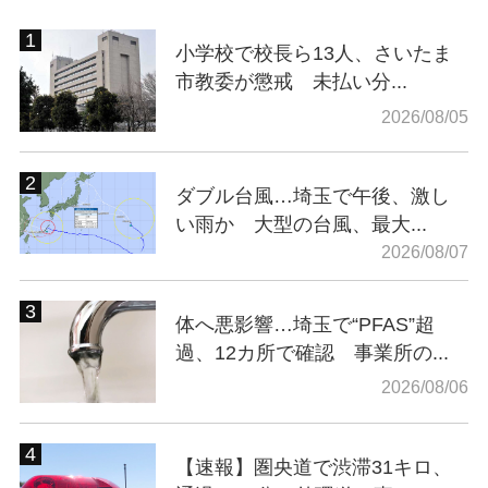
小学校で校長ら13人、さいたま
市教委が懲戒 未払い分...
2026/08/05
ダブル台風…埼玉で午後、激し
い雨か 大型の台風、最大...
2026/08/07
体へ悪影響…埼玉で“PFAS”超
過、12カ所で確認 事業所の...
2026/08/06
【速報】圏央道で渋滞31キロ、