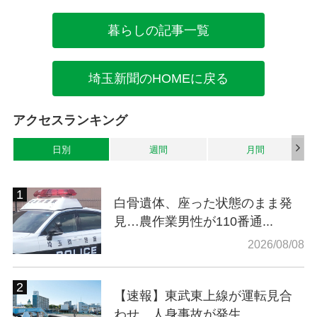
暮らしの記事一覧
埼玉新聞のHOMEに戻る
アクセスランキング
日別
週間
月間
白骨遺体、座った状態のまま発
見…農作業男性が110番通...
2026/08/08
【速報】東武東上線が運転見合
わせ 人身事故が発生