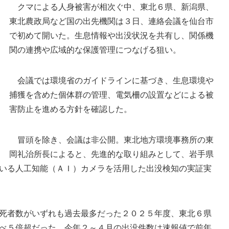
クマによる人身被害が相次ぐ中、東北６県、新潟県、
東北農政局など国の出先機関は３日、連絡会議を仙台市
で初めて開いた。生息情報や出没状況を共有し、関係機
関の連携や広域的な保護管理につなげる狙い。
会議では環境省のガイドラインに基づき、生息環境や
捕獲を含めた個体群の管理、電気柵の設置などによる被
相次ぐクマ被害を受け東北６県、新潟県、国の
害防止を進める方針を確認した。
出先機関が開いた連絡会議＝３日午後、宮城県庁
冒頭を除き、会議は非公開。東北地方環境事務所の東
岡礼治所長によると、先進的な取り組みとして、岩手県
いる人工知能（ＡＩ）カメラを活用した出没検知の実証実
死者数がいずれも過去最多だった２０２５年度、東北６県
べ５倍超だった。今年２～４月の出没件数は速報値で前年