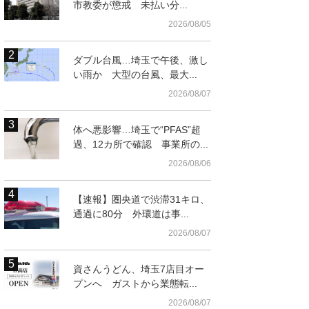
市教委が懲戒 未払い分...
2026/08/05
ダブル台風…埼玉で午後、激し
い雨か 大型の台風、最大...
2026/08/07
体へ悪影響…埼玉で“PFAS”超
過、12カ所で確認 事業所の...
2026/08/06
【速報】圏央道で渋滞31キロ、
通過に80分 外環道は事...
2026/08/07
資さんうどん、埼玉7店目オー
プンへ ガストから業態転...
2026/08/07