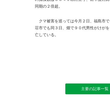
同期の２倍超。
クマ被害を巡っては今月２日、福島市で
荘市でも同３日、畑で９０代男性がけがを
亡している。
主要の記事一覧