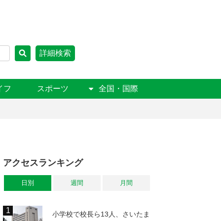
詳細検索
イフ
スポーツ
全国・国際
アクセスランキング
日別
週間
月間
小学校で校長ら13人、さいたま