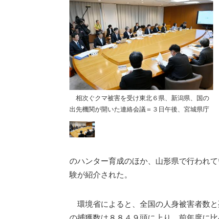
北６県、新潟県、国の
相次ぐクマ被害を受け東北６県、新潟県、国の
議＝３日午後、宮城県庁
出先機関が開いた連絡会議＝３日午後、宮城県庁
のハンター育成のほか、山形県で行われて
験が紹介された。
環境省によると、全国の人身被害者数と
の捕獲数は８８４９頭に上り、前年度に比