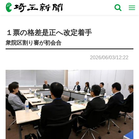
１票の格差是正へ改定着手
衆院区割り審が初会合
2026/06/03/12:22