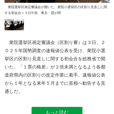
関
衆院選挙区画定審議会が開いた、衆院小選挙区の区割り見直しに関
衆
する初会合＝３日午前、東京・霞が関
す
衆院選挙区画定審議会（区割り審）は３日、２
０２５年国勢調査の速報値公表を受け、衆院小選
挙区の区割り見直しに関する初会合を総務省で開
いた。「１票の格差」が２倍未満となるよう各都
道府県内の区割りの改定作業に着手。速報値公表
から１年となる来年５月までに首相へ勧告する見
通しだ。
もっと読む