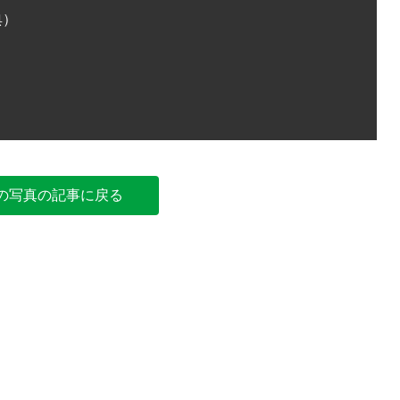
典）
避難所の
の写真の記事に戻る