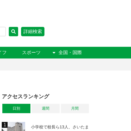
詳細検索
イフ
スポーツ
全国・国際
アクセスランキング
日別
週間
月間
小学校で校長ら13人、さいたま