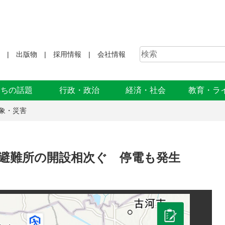
出版物
採用情報
会社情報
まちの話題
行政・政治
経済・社会
教育・ラ
象・災害
で避難所の開設相次ぐ 停電も発生