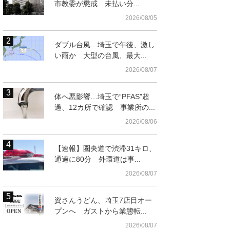
市教委が懲戒 未払い分...
2026/08/05
ダブル台風…埼玉で午後、激し
い雨か 大型の台風、最大...
2026/08/07
体へ悪影響…埼玉で“PFAS”超
t
過、12カ所で確認 事業所の...
2026/08/06
【速報】圏央道で渋滞31キロ、
通過に80分 外環道は事...
2026/08/07
資さんうどん、埼玉7店目オー
プンへ ガストから業態転...
2026/08/07