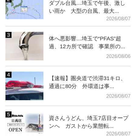
ダブル台風…埼玉で午後、激し
い雨か 大型の台風、最大...
2026/08/07
体へ悪影響…埼玉で“PFAS”超
過、12カ所で確認 事業所の...
2026/08/06
【速報】圏央道で渋滞31キロ、
通過に80分 外環道は事...
2026/08/07
資さんうどん、埼玉7店目オープ
ンへ ガストから業態転...
2026/08/07