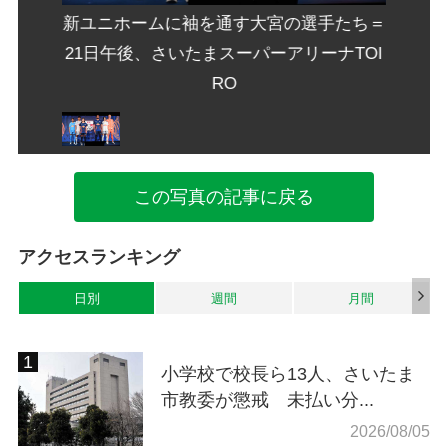
手たち＝
新ユニホームに袖を通す大宮の選手たち＝
新ユニ
ナTOI
21日午後、さいたまスーパーアリーナTOI
21日
RO
この写真の記事に戻る
アクセスランキング
日別
週間
月間
小学校で校長ら13人、さいたま
市教委が懲戒 未払い分...
2026/08/05