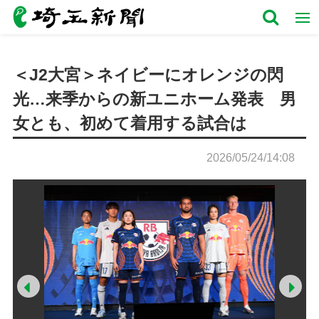
＜J2大宮＞ネイビーにオレンジの閃
光…来季からの新ユニホーム発表 男
女とも、初めて着用する試合は
2026/05/24/14:08
Prev
Ne