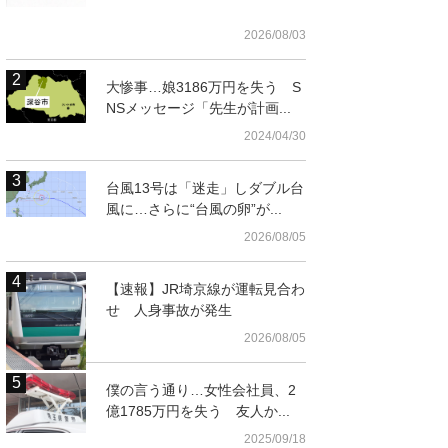
2026/08/03
大惨事…娘3186万円を失う S
NSメッセージ「先生が計画...
2024/04/30
台風13号は「迷走」しダブル台
風に…さらに“台風の卵”が...
2026/08/05
【速報】JR埼京線が運転見合わ
せ 人身事故が発生
久喜市で軽自動車の男性が死亡
国土地理院HPより）
2026/08/05
僕の言う通り…女性会社員、2
億1785万円を失う 友人か...
2025/09/18