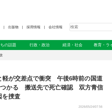
出版物
採用情報
会社情報
まちの話題
行政・政治
経済・社会
教育・ラ
故
と軽が交差点で衝突 午後6時前の国道
ぶつかる 搬送先で死亡確認 双方青信
因を捜査
2026/05/24/07:56