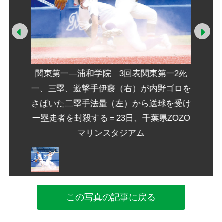
Prev
Ne
第一2死
関東第一―浦和学院 3回表関東第一2死
関東第
野ゴロを
一、三塁、遊撃手伊藤（右）が内野ゴロを
一、三
球を受け
さばいた二塁手法量（左）から送球を受け
さばい
ZOZO
一塁走者を封殺する＝23日、千葉県ZOZO
一塁走
マリンスタジアム
この写真の記事に戻る