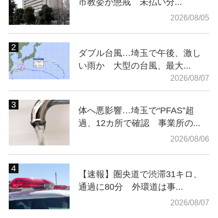
市教委が懲戒 未払い分...
2026/08/05
ダブル台風…埼玉で午後、激し
い雨か 大型の台風、最大...
2026/08/07
体へ悪影響…埼玉で“PFAS”超
過、12カ所で確認 事業所の...
2026/08/06
【速報】圏央道で渋滞31キロ、
通過に80分 外環道は事...
2026/08/07