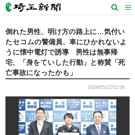
倒れた男性、明け方の路上に…気付い
たセコムの警備員、車にひかれないよ
うに懐中電灯で誘導 男性は無事帰
宅、「身をていした行動」と称賛「死
亡事故になったかも」
2026/05/22/11:56