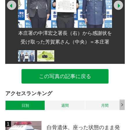
Prev
Ne
本庄署の中澤宏之署長（右）から感謝状を
受け取った芳賀累さん（中央）＝本庄署
この写真の記事に戻る
アクセスランキング
日別
週間
月間
白骨遺体、座った状態のまま発