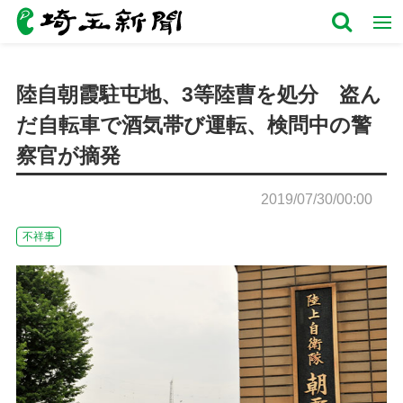
陸自朝霞駐屯地、3等陸曹を処分 盗ん
だ自転車で酒気帯び運転、検問中の警
察官が摘発
2019/07/30/00:00
不祥事