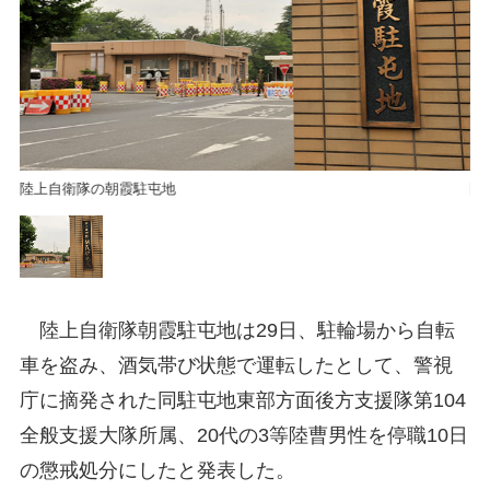
陸上自衛隊の朝霞駐屯地
陸
陸上自衛隊朝霞駐屯地は29日、駐輪場から自転
車を盗み、酒気帯び状態で運転したとして、警視
庁に摘発された同駐屯地東部方面後方支援隊第104
全般支援大隊所属、20代の3等陸曹男性を停職10日
の懲戒処分にしたと発表した。