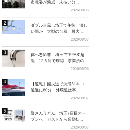
市教委が懲戒 未払い分...
2026/08/05
ダブル台風…埼玉で午後、激し
い雨か 大型の台風、最大...
2026/08/07
体へ悪影響…埼玉で“PFAS”超
過、12カ所で確認 事業所の...
2026/08/06
【速報】圏央道で渋滞31キロ、
通過に80分 外環道は事...
地理院HPより）
パトカーのイメージ
2026/08/07
資さんうどん、埼玉7店目オー
プンへ ガストから業態転...
2026/08/07