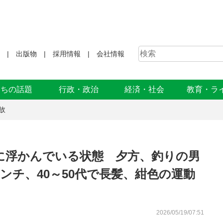
出版物
採用情報
会社情報
まちの話題
行政・政治
経済・社会
教育・ラ
故
に浮かんでいる状態 夕方、釣りの男
ンチ、40～50代で長髪、紺色の運動
2026/05/19/07:51