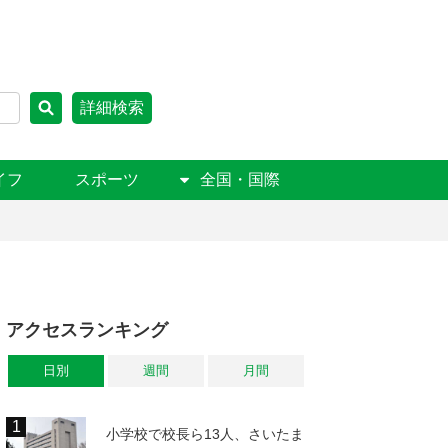
詳細検索
イフ
スポーツ
全国・国際
アクセスランキング
日別
週間
月間
小学校で校長ら13人、さいたま