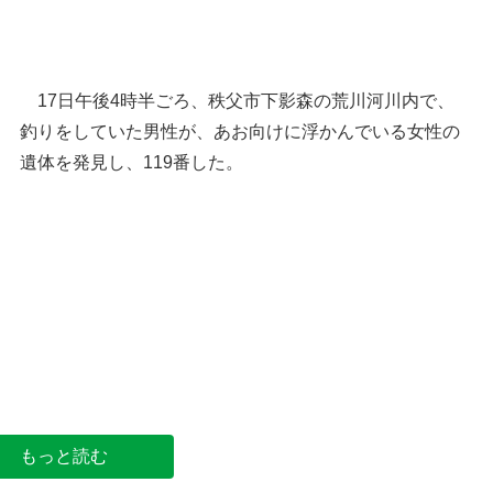
17日午後4時半ごろ、秩父市下影森の荒川河川内で、
釣りをしていた男性が、あお向けに浮かんでいる女性の
遺体を発見し、119番した。
秩父市の位置
秩父市影森周辺の地図（国土
もっと読む