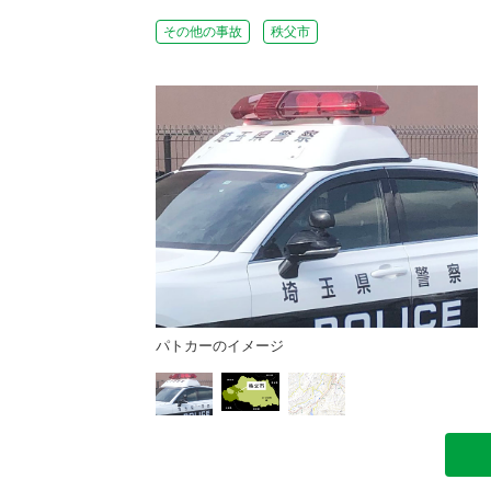
その他の事故
秩父市
土地理院HPより）
パトカーのイメージ