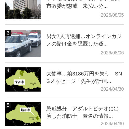
市教委が懲戒 未払い分...
2026/08/05
男女7人再逮捕…オンラインカジ
ノの賭け金を隠匿した疑...
2026/08/06
大惨事…娘3186万円を失う SN
Sメッセージ「先生が計画...
2024/04/30
懲戒処分…アダルトビデオに出
演した消防士 匿名の情報...
2024/04/30