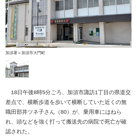
加須署＝加須市大門町
加
18日午後8時5分ごろ、加須市諏訪1丁目の県道交
差点で、横断歩道を歩いて横断していた近くの無
職田部井ツネ子さん（80）が、乗用車にはねら
れ、頭などを強く打って搬送先の病院で死亡が確
認された。