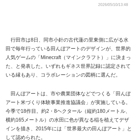
2026/05/10/13:48
行田市は8日、同市小針の古代蓮の里東側に広がる水
田で毎年行っている田んぼアートのデザインが、世界的
人気ゲームの「Minecraft（マインクラフト）」に決まっ
た、と発表した。いずれもギネス世界記録に認定されて
いる縁もあり、コラボレーションの図柄に選んだ。
田んぼアートは、市や農業団体などでつくる「田んぼ
行田市の位置
アート米づくり体験事業推進協議会」が実施している。
田んぼアートの図柄を発表す
今季で18作目。約2・8ヘクタール（縦約180メートル、
日、行田市本丸の同市役所
横約165メートル）の水田に色が異なる稲を植えてデザ
インを描き、2015年には「世界最大の田んぼアート」と
して認められた。