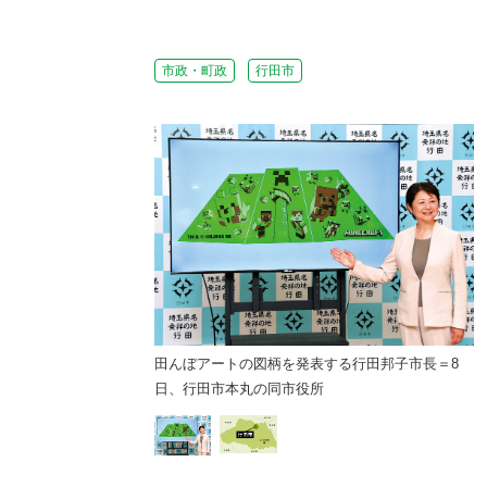
市政・町政
行田市
田んぼアートの図柄を発表する行田邦子市長＝8
日、行田市本丸の同市役所