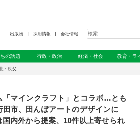
出版物
採用情報
会社情報
まちの話題
行政・政治
経済・社会
教育・ラ
北・秩父
ム「マインクラフト」とコラボ…とも
行田市、田んぼアートのデザインに
国内外から提案、10件以上寄せられ