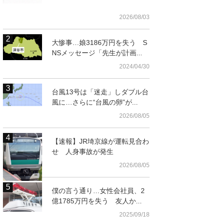
2026/08/03
大惨事…娘3186万円を失う S
NSメッセージ「先生が計画...
2024/04/30
台風13号は「迷走」しダブル台
風に…さらに“台風の卵”が...
2026/08/05
【速報】JR埼京線が運転見合わ
せ 人身事故が発生
る行田邦子市長＝8
2026/08/05
僕の言う通り…女性会社員、2
億1785万円を失う 友人か...
2025/09/18