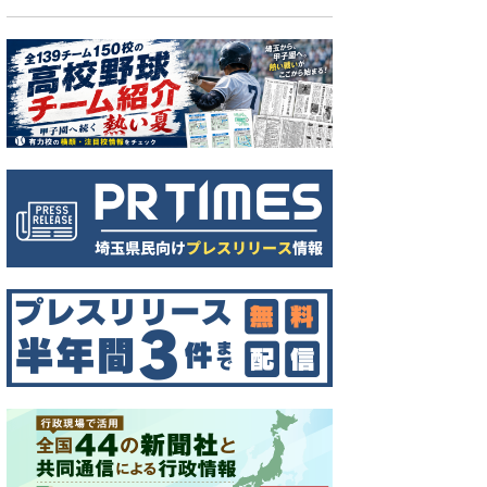
得点圏での打撃に強い立教新座の4番仙波