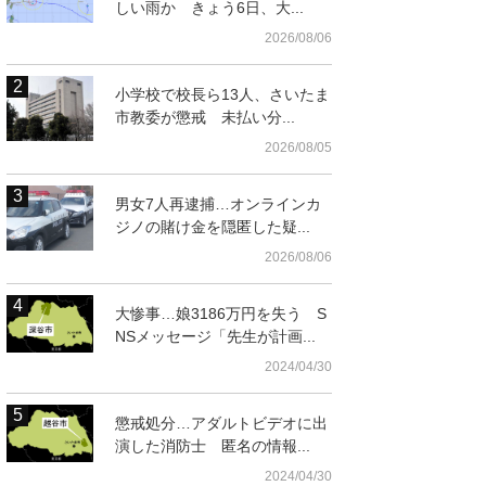
しい雨か きょう6日、大...
2026/08/06
小学校で校長ら13人、さいたま
市教委が懲戒 未払い分...
2026/08/05
男女7人再逮捕…オンラインカ
ジノの賭け金を隠匿した疑...
2026/08/06
大惨事…娘3186万円を失う S
NSメッセージ「先生が計画...
2024/04/30
懲戒処分…アダルトビデオに出
演した消防士 匿名の情報...
2024/04/30