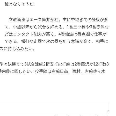
鍵となりそうだ。
高い打率と長打力を兼ね備える浦和学院の4番内藤
立教新座はエース筒井が柱。主に中継ぎでの登板が多
く、中盤以降から試合を締める。1番三ツ橋や3番赤沢な
どはコンタクト能力が高く、4番仙波は得点圏で仕事が
できる。犠打や走塁で次の塁を狙う意識が高く、相手に
スに持ち込みたい。
々決勝まで3試合連続2桁安打の打線は2番藤沢が12打数8
番内藤に回したい。投手陣は右腕日高、西村、左腕佐々木