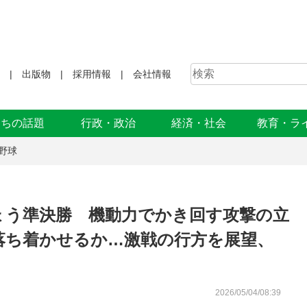
出版物
採用情報
会社情報
まちの話題
行政・政治
経済・社会
教育・ラ
野球
ょう準決勝 機動力でかき回す攻撃の立
落ち着かせるか…激戦の行方を展望、
2026/05/04/08:39