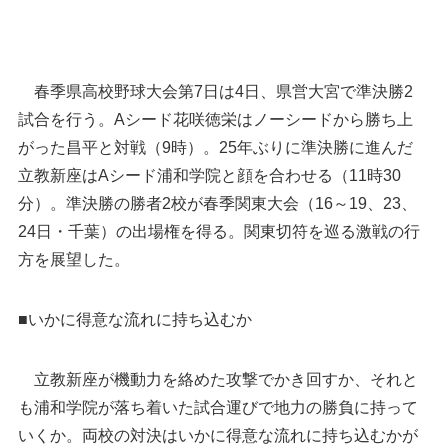
春季県高校野球大会第7日は4日、県営大宮で準決勝2
試合を行う。Aシード花咲徳栄はノーシードから勝ち上
がった昌平と対戦（9時）。25年ぶりに準決勝に進んだ
立教新座はAシード浦和学院と顔を合わせる（11時30
分）。準決勝の勝者2校が春季関東大会（16～19、23、
24日・千葉）の出場権を得る。関東切符を巡る激戦の行
方を展望した。
■いかに得意な流れに持ち込むか
立教新座が機動力を絡めた攻撃でかき回すか、それと
も浦和学院が落ち着いた試合運びで地力の勝負に持って
準々決勝以降の組み合わせ
いくか。両校の対決はいかに得意な流れに持ち込むかが