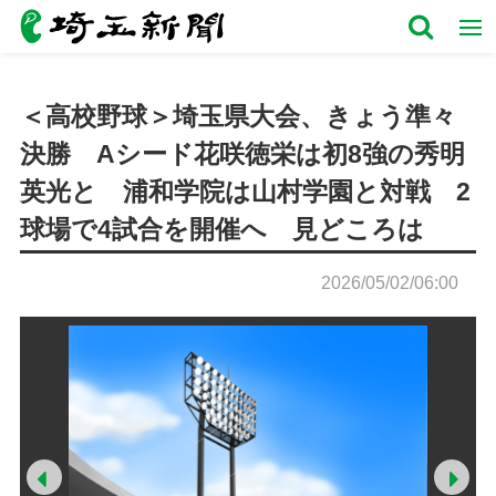
＜高校野球＞埼玉県大会、きょう準々
決勝 Aシード花咲徳栄は初8強の秀明
英光と 浦和学院は山村学園と対戦 2
球場で4試合を開催へ 見どころは
2026/05/02/06:00
Prev
Ne