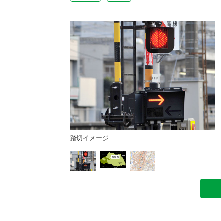
踏切イメージ
理院HPより）