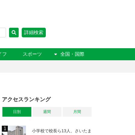
詳細検索
イフ
スポーツ
全国・国際
アクセスランキング
日別
週間
月間
小学校で校長ら13人、さいたま