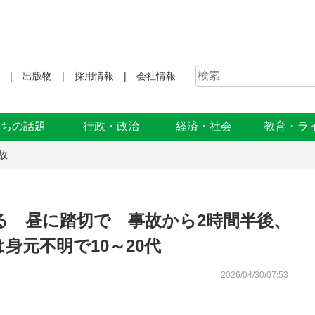
出版物
採用情報
会社情報
まちの話題
行政・政治
経済・社会
教育・ラ
故
る 昼に踏切で 事故から2時間半後、
身元不明で10～20代
2026/04/30/07:53