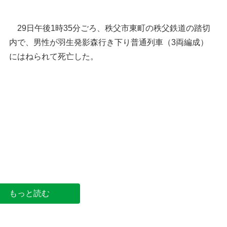
29日午後1時35分ごろ、秩父市東町の秩父鉄道の踏切
内で、男性が羽生発影森行き下り普通列車（3両編成）
にはねられて死亡した。
秩父市の位置
秩父市東町の周辺（国土地理
もっと読む