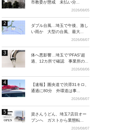
市教委が懲戒 未払い分...
2026/08/05
ダブル台風…埼玉で午後、激し
い雨か 大型の台風、最大...
2026/08/07
体へ悪影響…埼玉で“PFAS”超
過、12カ所で確認 事業所の...
2026/08/06
踏切イメージ
院HPより）
【速報】圏央道で渋滞31キロ、
通過に80分 外環道は事...
2026/08/07
資さんうどん、埼玉7店目オー
プンへ ガストから業態転...
2026/08/07