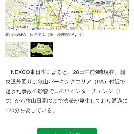
狭
狭山日高PA―日の出IC（国土地理院HPより）
NEXCO東日本によると、28日午前9時現在、圏
央道外回りは狭山パーキングエリア（PA）付近で
起きた事故の影響で日の出インターチェンジ（I
C）から狭山日高ICまで渋滞が発生しており通過に
120分を要している。