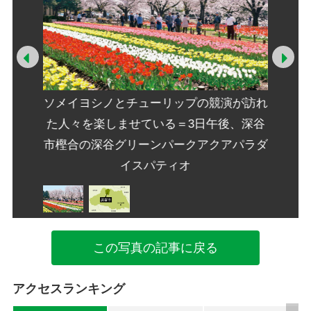
Prev
Ne
ソメイヨシノとチューリップの競演が訪れ
た人々を楽しませている＝3日午後、深谷
市樫合の深谷グリーンパークアクアパラダ
イスパティオ
この写真の記事に戻る
アクセスランキング