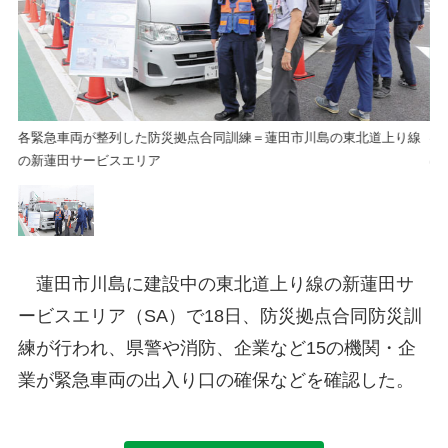
線
各緊急車両が整列した防災拠点合同訓練＝蓮田市川島の東北道上り線
各
の新蓮田サービスエリア
の
蓮田市川島に建設中の東北道上り線の新蓮田サ
ービスエリア（SA）で18日、防災拠点合同防災訓
練が行われ、県警や消防、企業など15の機関・企
業が緊急車両の出入り口の確保などを確認した。