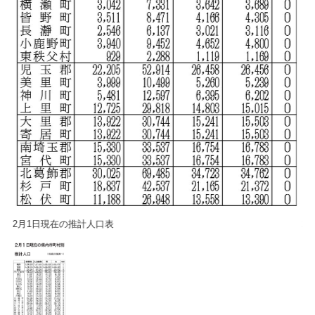
2月1日現在の推計人口表
2