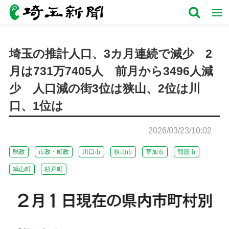
埼玉の推計人口、3カ月連続で減少 2
月は731万7405人 前月から3496人減
少 人口減の街3位は狭山、2位は川
口、1位は
2026/03/23/10:02
県政
市政・町政
川口市
狭山市
草加市
朝霞市
鳩山町
杉戸町