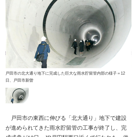
戸田市の北大通り地下に完成した巨大な雨水貯留管内部の様子＝12
戸
日、戸田市新曽
日
戸田市の東西に伸びる「北大通り」地下で建設
が進められてきた雨水貯留管の工事が終了し、完