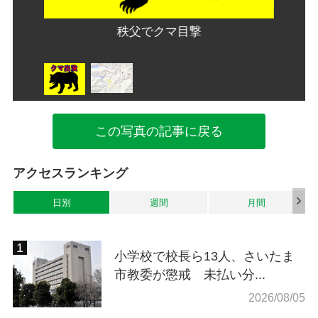
国土地理
秩父市
秩父でクマ目撃
この写真の記事に戻る
アクセスランキング
日別
週間
月間
小学校で校長ら13人、さいたま
市教委が懲戒 未払い分...
2026/08/05