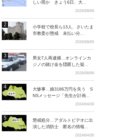
しい雨か きょう6日、大...
2026/08/06
小学校で校長ら13人、さいたま
市教委が懲戒 未払い分...
2026/08/05
男女7人再逮捕…オンラインカ
ジノの賭け金を隠匿した疑...
2026/08/06
大惨事…娘3186万円を失う S
NSメッセージ「先生が計画...
2024/04/30
懲戒処分…アダルトビデオに出
演した消防士 匿名の情報...
2024/04/30