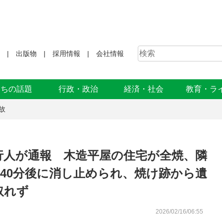
出版物
採用情報
会社情報
まちの話題
行政・政治
経済・社会
教育・ラ
故
行人が通報 木造平屋の住宅が全焼、隣
40分後に消し止められ、焼け跡から遺
取れず
2026/02/16/06:55