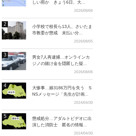
しい雨か きょう6日、大...
2026/08/06
小学校で校長ら13人、さいたま
市教委が懲戒 未払い分...
2026/08/05
男女7人再逮捕…オンラインカ
ジノの賭け金を隠匿した疑...
2026/08/06
t
大惨事…娘3186万円を失う S
NSメッセージ「先生が計画...
2024/04/30
懲戒処分…アダルトビデオに出
演した消防士 匿名の情報...
2024/04/30