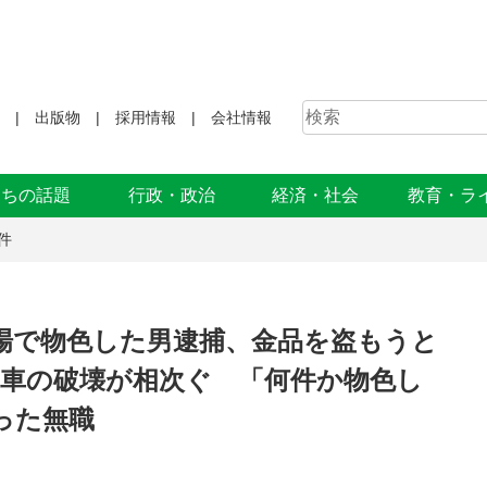
出版物
採用情報
会社情報
まちの話題
行政・政治
経済・社会
教育・ラ
件
場で物色した男逮捕、金品を盗もうと
、車の破壊が相次ぐ 「何件か物色し
った無職