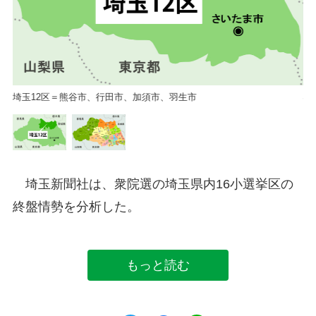
埼玉12区＝熊谷市、行田市、加須市、羽生市
小
埼玉新聞社は、衆院選の埼玉県内16小選挙区の
終盤情勢を分析した。
もっと読む