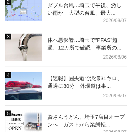
ダブル台風…埼玉で午後、激し
い雨か 大型の台風、最大...
2026/08/07
体へ悪影響…埼玉で“PFAS”超
過、12カ所で確認 事業所の...
2026/08/06
【速報】圏央道で渋滞31キロ、
通過に80分 外環道は事...
2026/08/07
資さんうどん、埼玉7店目オープ
ンへ ガストから業態転...