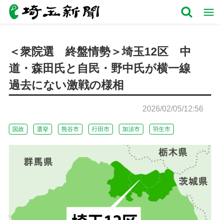
＜衆院選 終盤情勢＞埼玉12区 中
道・森田氏と自民・野中氏が横一線
過去にない激戦の様相
2026/02/05/12:56
国政
選挙
熊谷市
行田市
加須市
羽生市