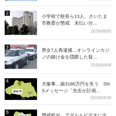
小学校で校長ら13人、さいたま
市教委が懲戒 未払い分...
2026/08/05
男女7人再逮捕…オンラインカジ
ノの賭け金を隠匿した疑...
2026/08/06
大惨事…娘3186万円を失う SN
Sメッセージ「先生が計画...
2024/04/30
懲戒処分…アダルトビデオに出