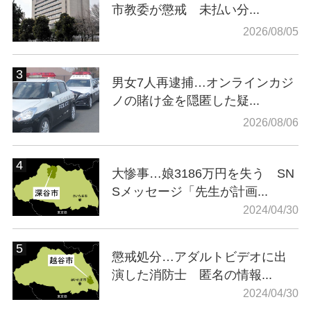
市教委が懲戒 未払い分...
2026/08/05
男女7人再逮捕…オンラインカジ
ノの賭け金を隠匿した疑...
2026/08/06
大惨事…娘3186万円を失う SN
Sメッセージ「先生が計画...
2024/04/30
懲戒処分…アダルトビデオに出
演した消防士 匿名の情報...
2024/04/30