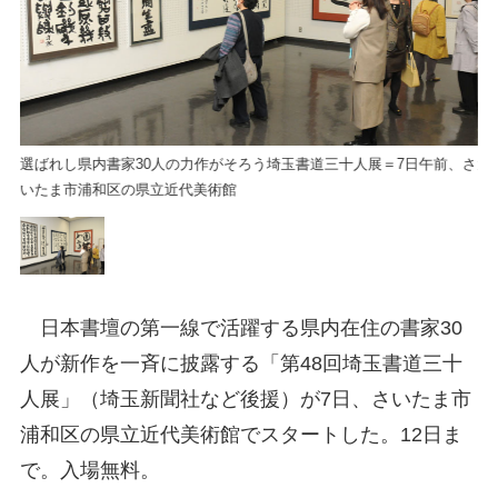
、さ
選ばれし県内書家30人の力作がそろう埼玉書道三十人展＝7日午前、さ
選
いたま市浦和区の県立近代美術館
い
日本書壇の第一線で活躍する県内在住の書家30
人が新作を一斉に披露する「第48回埼玉書道三十
人展」（埼玉新聞社など後援）が7日、さいたま市
浦和区の県立近代美術館でスタートした。12日ま
で。入場無料。