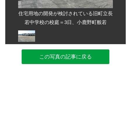
旧町立長
住宅用地の開発が検討されている旧町立長
住宅用
町般若
若中学校の校庭＝3日、小鹿野町般若
若中
この写真の記事に戻る