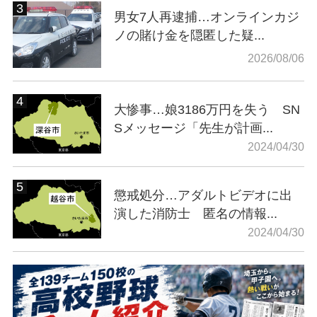
男女7人再逮捕…オンラインカジ
ノの賭け金を隠匿した疑...
2026/08/06
大惨事…娘3186万円を失う SN
Sメッセージ「先生が計画...
2024/04/30
懲戒処分…アダルトビデオに出
演した消防士 匿名の情報...
2024/04/30