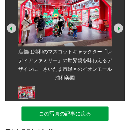
Prev
Ne
ター「レ
店舗は浦和のマスコットキャラクター「レ
店舗は
わえるデ
ディアファミリー」の世界観を味わえるデ
ディア
ンモール
ザインに＝さいたま市緑区のイオンモール
ザイン
浦和美園
この写真の記事に戻る