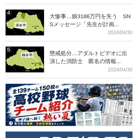
大惨事…娘3186万円を失う SN
Sメッセージ「先生が計画...
2024/04/30
懲戒処分…アダルトビデオに出
演した消防士 匿名の情報...
2024/04/30