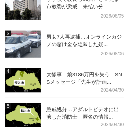
市教委が懲戒 未払い分...
2026/08/05
男女7人再逮捕…オンラインカジ
ノの賭け金を隠匿した疑...
2026/08/06
大惨事…娘3186万円を失う SN
Sメッセージ「先生が計画...
2024/04/30
懲戒処分…アダルトビデオに出
演した消防士 匿名の情報...
2024/04/30