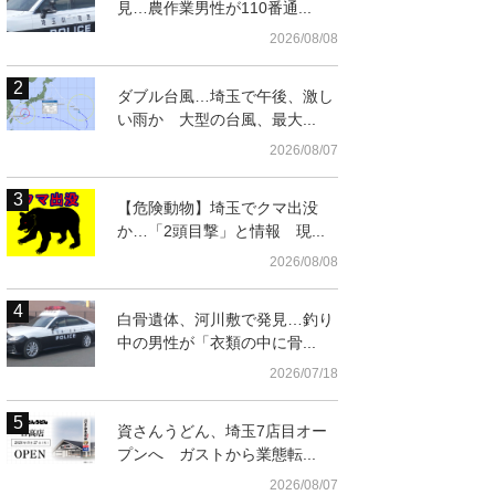
見…農作業男性が110番通...
2026/08/08
ダブル台風…埼玉で午後、激し
い雨か 大型の台風、最大...
2026/08/07
【危険動物】埼玉でクマ出没
か…「2頭目撃」と情報 現...
2026/08/08
市浦和区高砂
白骨遺体、河川敷で発見…釣り
中の男性が「衣類の中に骨...
2026/07/18
資さんうどん、埼玉7店目オー
プンへ ガストから業態転...
2026/08/07