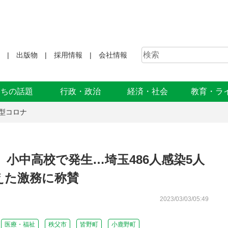
出版物
採用情報
会社情報
まちの話題
行政・政治
経済・社会
教育・ラ
型コロナ
小中高校で発生…埼玉486人感染5人
えた激務に称賛
2023/03/03/05:49
医療・福祉
秩父市
皆野町
小鹿野町