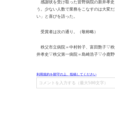
感謝状を受け取った皆野病院の新井孝史さ
う。少ない人数で業務をこなすのは大変だ
い」と喜びを語った。
受賞者は次の通り。（敬称略）
秩父市立病院＝中村幹子、富田艶子▽秩
井孝史▽秩父第一病院＝島崎浩子▽小鹿野