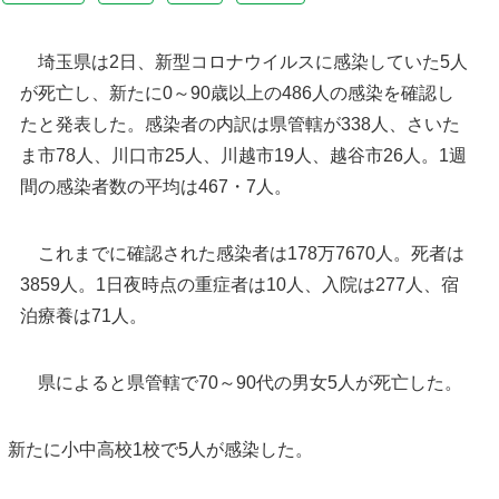
埼玉県は2日、新型コロナウイルスに感染していた5人
が死亡し、新たに0～90歳以上の486人の感染を確認し
たと発表した。感染者の内訳は県管轄が338人、さいた
ま市78人、川口市25人、川越市19人、越谷市26人。1週
間の感染者数の平均は467・7人。
これまでに確認された感染者は178万7670人。死者は
北堀篤市長（左）から感謝状を受け取る医療従事
3859人。1日夜時点の重症者は10人、入院は277人、宿
者＝秩父市役所
埼玉県庁＝埼玉県さいたま
泊療養は71人。
県によると県管轄で70～90代の男女5人が死亡した。
新たに小中高校1校で5人が感染した。