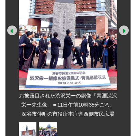
祭魚洞渋
お披露
Prev
Ne
分ごろ、
沢敬三
の家」
深谷
お披露目された渋沢栄一の銅像「青淵渋沢
栄一先生像」＝11日午前10時35分ごろ、
深谷市仲町の市役所本庁舎西側市民広場