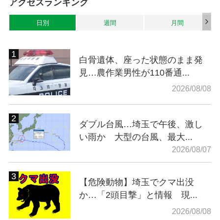
アクセスランキング
日別
週間
月間
白骨遺体、座った状態のまま発
見…農作業男性が110番通...
2026/08/08
ダブル台風…埼玉で午後、激し
い雨か 大型の台風、最大...
2026/08/07
【危険動物】埼玉でクマ出没
か…「2頭目撃」と情報 現...
2026/08/08