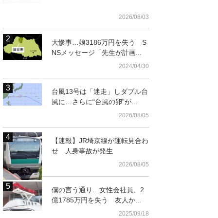
2026/08/03
大惨事…娘3186万円を失う S
NSメッセージ「先生が計画...
2024/04/30
台風13号は「迷走」しダブル台
風に…さらに“台風の卵”が...
2026/08/05
t
【速報】JR埼京線が運転見合わ
せ 人身事故が発生
2026/08/05
僕の言う通り…女性会社員、2
億1785万円を失う 友人か...
2025/09/18