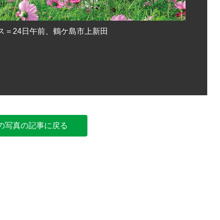
鶴ケ島市
ス＝24日午前、鶴ケ島市上新田
の写真の記事に戻る