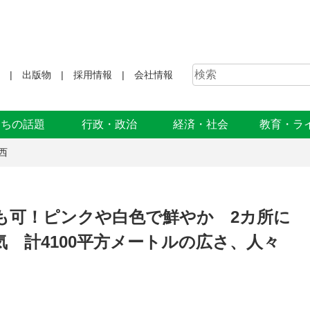
出版物
採用情報
会社情報
まちの話題
行政・政治
経済・社会
教育・ラ
西
も可！ピンクや白色で鮮やか 2カ所に
 計4100平方メートルの広さ、人々