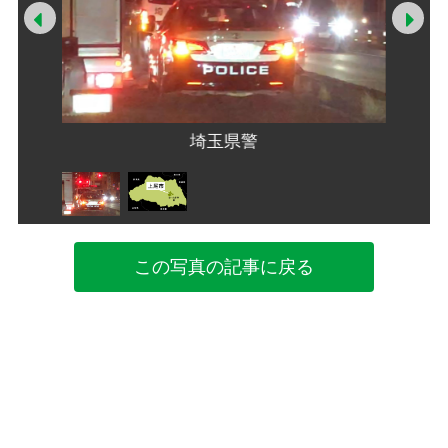
Prev
Ne
で男を逮
女性宅
埼玉県警
この写真の記事に戻る