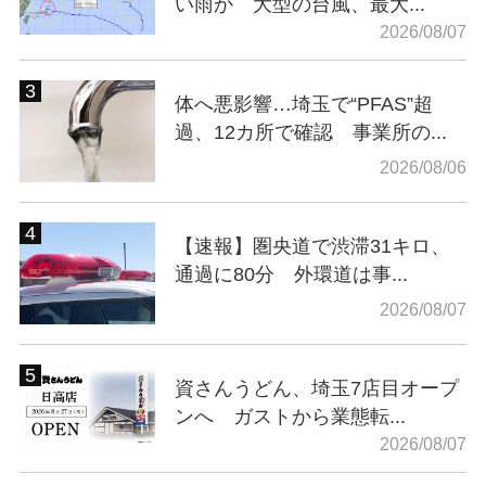
い雨か 大型の台風、最大...
2026/08/07
体へ悪影響…埼玉で“PFAS”超
過、12カ所で確認 事業所の...
2026/08/06
【速報】圏央道で渋滞31キロ、
通過に80分 外環道は事...
2026/08/07
資さんうどん、埼玉7店目オープ
ンへ ガストから業態転...
2026/08/07