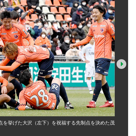
Nex
点を挙げた大沢（左下）を祝福する先制点を決めた茂
大宮―金
木（中央