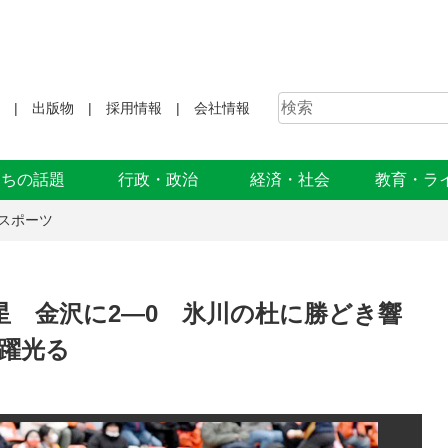
出版物
採用情報
会社情報
まちの話題
行政・政治
経済・社会
教育・ラ
スポーツ
星 金沢に2―0 氷川の杜に勝どき響
躍光る