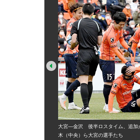
Prev
祝福する先制点を決めた茂
大宮―金沢 後半ロスタイム、追加
木（中央）ら大宮の選手たち