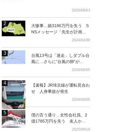
2026/08/03
大惨事…娘3186万円を失う S
NSメッセージ「先生が計画...
2024/04/30
台風13号は「迷走」しダブル台
t
風に…さらに“台風の卵”が...
2026/08/05
【速報】JR埼京線が運転見合わ
せ 人身事故が発生
2026/08/05
僕の言う通り…女性会社員、2
沢 後半ロスタイム、追加点を挙げた大沢（左下）を祝福する
億1785万円を失う 友人か...
）ら大宮の選手たち
2025/09/18