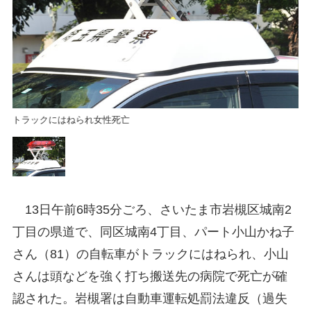
トラックにはねられ女性死亡
ト
13日午前6時35分ごろ、さいたま市岩槻区城南2
丁目の県道で、同区城南4丁目、パート小山かね子
さん（81）の自転車がトラックにはねられ、小山
さんは頭などを強く打ち搬送先の病院で死亡が確
認された。岩槻署は自動車運転処罰法違反（過失