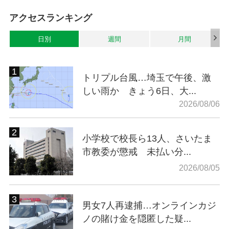
アクセスランキング
日別
週間
月間
トリプル台風…埼玉で午後、激
しい雨か きょう6日、大...
2026/08/06
小学校で校長ら13人、さいたま
市教委が懲戒 未払い分...
2026/08/05
男女7人再逮捕…オンラインカジ
ノの賭け金を隠匿した疑...