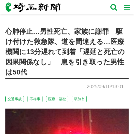
心肺停止…男性死亡、家族に謝罪 駆
け付けた救急隊、道を間違える…医療
機関に13分遅れて到着「遅延と死亡の
因果関係なし」 息を引き取った男性
は50代
2025/09/10/13:01
交通事故
不祥事
医療・福祉
草加市