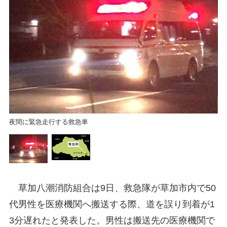
搬
夜間に緊急走行する救急車
草加八潮消防組合は9日、救急隊が草加市内で50
代男性を医療機関へ搬送する際、道を誤り到着が1
3分遅れたと発表した。男性は搬送先の医療機関で