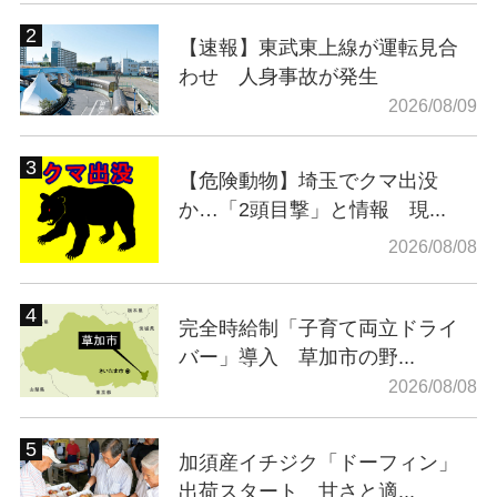
【速報】東武東上線が運転見合
わせ 人身事故が発生
2026/08/09
【危険動物】埼玉でクマ出没
か…「2頭目撃」と情報 現...
2026/08/08
完全時給制「子育て両立ドライ
バー」導入 草加市の野...
2026/08/08
加須産イチジク「ドーフィン」
出荷スタート 甘さと適...