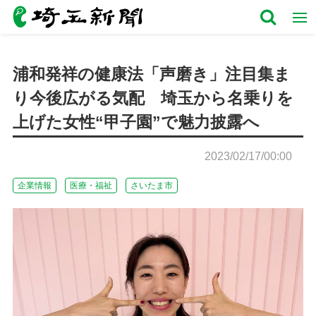
浦和発祥の健康法「声磨き」注目集ま
り今後広がる気配 埼玉から名乗りを
上げた女性“甲子園”で魅力披露へ
2023/02/17/00:00
企業情報
医療・福祉
さいたま市