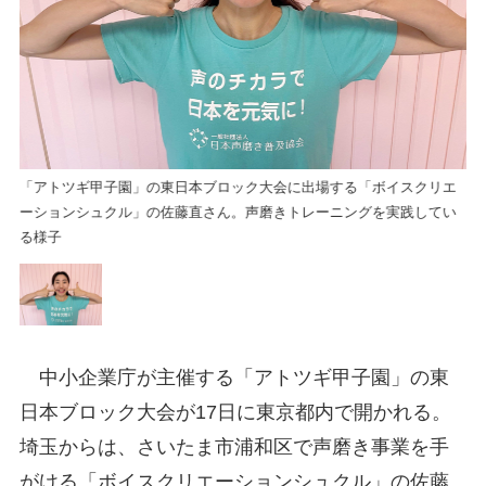
エ
「アトツギ甲子園」の東日本ブロック大会に出場する「ボイスクリエ
「
い
ーションシュクル」の佐藤直さん。声磨きトレーニングを実践してい
ー
る様子
る
中小企業庁が主催する「アトツギ甲子園」の東
日本ブロック大会が17日に東京都内で開かれる。
埼玉からは、さいたま市浦和区で声磨き事業を手
がける「ボイスクリエーションシュクル」の佐藤